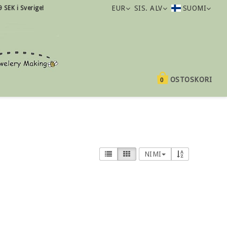
EUR
SIS. ALV
SUOMI
9 SEK i Sverige!
OSTOSKORI
0
NIMI