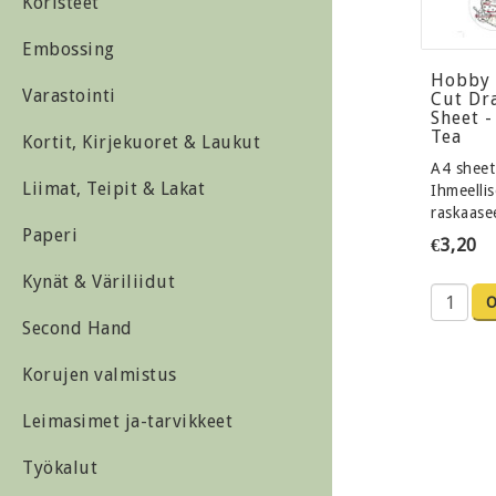
Koristeet
Embossing
Hobby 
Varastointi
Cut Dr
Sheet -
Tea
Kortit, Kirjekuoret & Laukut
A4 sheet
Liimat, Teipit & Lakat
Ihmeellis
raskaase
Paperi
€3,20
Kynät & Väriliidut
Second Hand
Korujen valmistus
Leimasimet ja-tarvikkeet
Työkalut