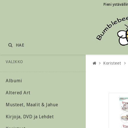
Pieni ystäväll
HAE
VALIKKO
Koristeet
Albumi
Altered Art
Musteet, Maalit & Jahue
Kirjoja, DVD ja Lehdet