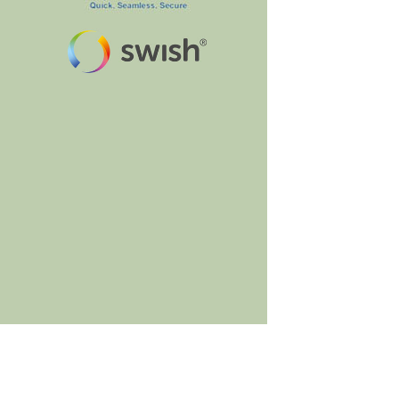
BumbleBee's Craft Shop
Jacob Brattsväg 11