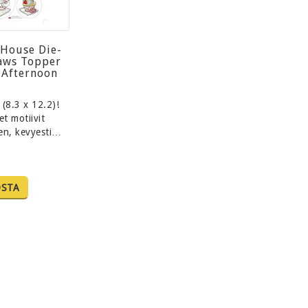
House Die-
aws Topper
 Afternoon
 (8.3 x 12.2)!
et motiivit
en, kevyesti…
OSTA