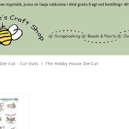
inen myymälä, jossa on laaja valikoima !
Altid gratis fragt ved bestilling> 49
Die-Cut - Cut-Outs
The Hobby House Die-Cut