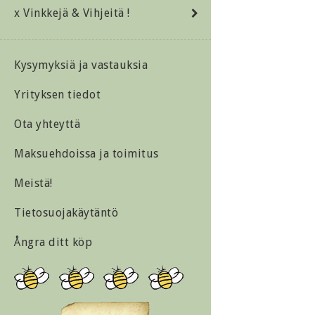
x Vinkkejä & Vihjeitä !
Kysymyksiä ja vastauksia
Yrityksen tiedot
Ota yhteyttä
Maksuehdoissa ja toimitus
Meistä!
Tietosuojakäytäntö
Ångra ditt köp