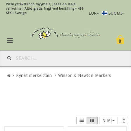
Pieni ystävällinen myymälä, jossa on laaja
valikoima !
Altid gratis fragt ved bestilling> 499
EUR
SUOMI
SEK i Sverige!
0
Kynät merkeittäin
Winsor & Newton Markers
NIMI