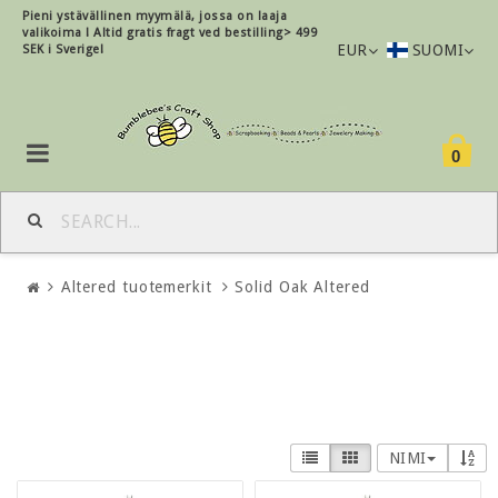
Pieni ystävällinen myymälä, jossa on laaja
valikoima !
Altid gratis fragt ved bestilling> 499
EUR
SUOMI
SEK i Sverige!
0
Altered tuotemerkit
Solid Oak Altered
NIMI