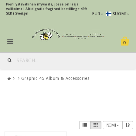
Pieni ystävällinen myymälä, jossa on laaja
valikoima !
Altid gratis fragt ved bestilling> 499
EUR
SUOMI
SEK i Sverige!
0
Graphic 45 Album & Accessories
NIMI