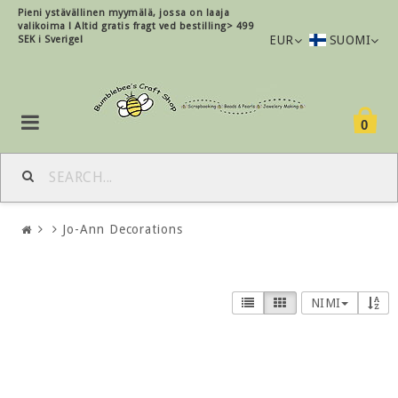
Pieni ystävällinen myymälä, jossa on laaja
valikoima !
Altid gratis fragt ved bestilling> 499
EUR
SUOMI
SEK i Sverige!
0
Jo-Ann Decorations
NIMI