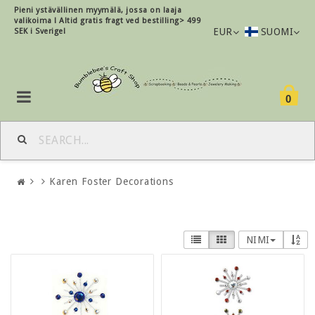
Pieni ystävällinen myymälä, jossa on laaja
valikoima !
Altid gratis fragt ved bestilling> 499
EUR
SUOMI
SEK i Sverige!
0
Karen Foster Decorations
NIMI