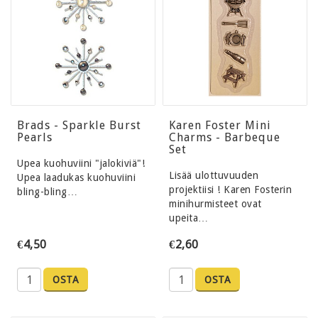
Brads - Sparkle Burst
Karen Foster Mini
Pearls
Charms - Barbeque
Set
Upea kuohuviini "jalokiviä"!
Lisää ulottuvuuden
Upea laadukas kuohuviini
projektiisi ! Karen Fosterin
bling-bling…
minihurmisteet ovat
upeita…
€4,50
€2,60
OSTA
OSTA