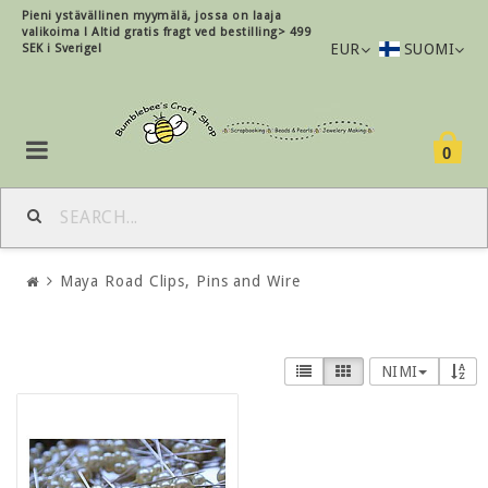
Pieni ystävällinen myymälä, jossa on laaja
valikoima !
Altid gratis fragt ved bestilling> 499
EUR
SUOMI
SEK i Sverige!
0
Maya Road Clips, Pins and Wire
NIMI