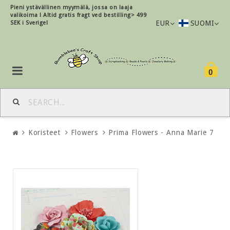
Pieni ystävällinen myymälä, jossa on laaja
valikoima !
Altid gratis fragt ved bestilling> 499
EUR
SUOMI
SEK i Sverige!
0
Koristeet
Flowers
Prima Flowers - Anna Marie 7