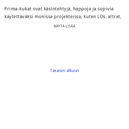
Prima-kukat ovat käsintehtyjä, happoja ja sopivia
käytettäväksi monissa projekteissa, kuten LOs, altrat,
lehdet, kortit ja paljon muuta!
NÄYTÄ LISÄÄ
Lisää oikeastaan 3-D katsoa projekteja!
Kukat ovat noin 55 mm halkaisijaltaan.
Carton paino noin 20 grammaa
Takaisin alkuun
Merkki: Prima Marketing