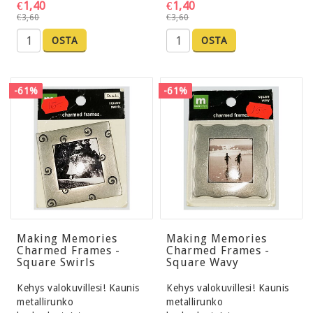
€1,40
€1,40
€3,60
€3,60
OSTA
OSTA
-61%
-61%
Making Memories
Making Memories
Charmed Frames -
Charmed Frames -
Square Swirls
Square Wavy
Kehys valokuvillesi! Kaunis
Kehys valokuvillesi! Kaunis
metallirunko
metallirunko