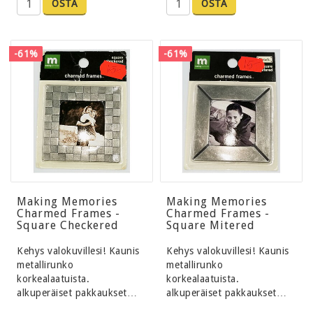
OSTA
OSTA
-61%
-61%
Making Memories
Making Memories
Charmed Frames -
Charmed Frames -
Square Checkered
Square Mitered
Kehys valokuvillesi! Kaunis
Kehys valokuvillesi! Kaunis
metallirunko
metallirunko
korkealaatuista.
korkealaatuista.
alkuperäiset pakkaukset…
alkuperäiset pakkaukset…