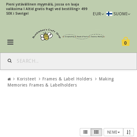
Pieni ystävällinen myymälä, jossa on laaja
valikoima !
Altid gratis fragt ved bestilling> 499
EUR
SUOMI
SEK i Sverige!
0
Koristeet
Frames & Label Holders
Making
Memories Frames & Labelholders
NIMI