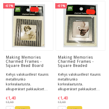
-61%
-61%
Making Memories
Making Memories
Charmed Frames -
Charmed Frames -
Square Bead Board
Square Beaded
Kehys valokuvillesi! Kaunis
Kehys valokuvillesi! Kaunis
metallirunko
metallirunko
korkealaatuista.
korkealaatuista.
alkuperäiset pakkaukset…
alkuperäiset pakkaukset…
€1,40
€1,40
€3,60
€3,60