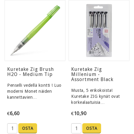
Kuretake Zig Brush
Kuretake Zig
H2O - Medium Tip
Millenium -
Assortment Black
Penselli vedellä kontti ! Luo
Musta, 5 erikokoista!
moderni Monet näiden
Kuretake ZIG kynät ovat
kannettavien…
korkealaatuisia…
€6,60
€10,90
OSTA
OSTA