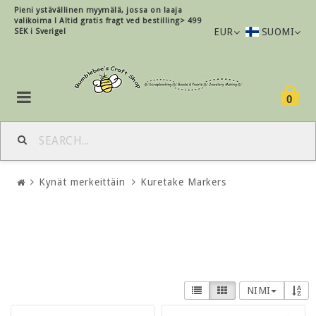
Pieni ystävällinen myymälä, jossa on laaja
valikoima !
Altid gratis fragt ved bestilling> 499
EUR
SUOMI
SEK i Sverige!
0
Kynät merkeittäin
Kuretake Markers
NIMI