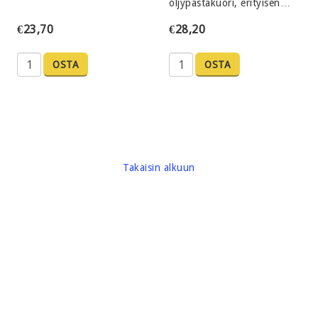
öljypastakuori, erityisen…
€23,70
€28,20
OSTA
OSTA
Takaisin alkuun