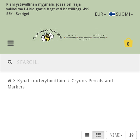
Pieni ystävällinen myymälä, jossa on laaja
valikoima !
Altid gratis fragt ved bestilling> 499
EUR
SUOMI
SEK i Sverige!
0
Kynät tuoteryhmittäin
Cryons Pencils and
Markers
NIMI