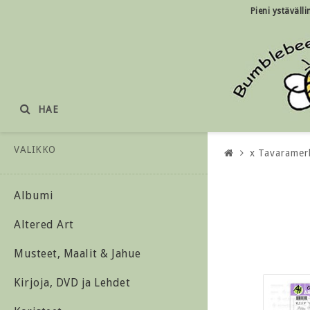
Pieni ystäväll
HAE
VALIKKO
x Tavaramer
Albumi
Altered Art
Musteet, Maalit & Jahue
Kirjoja, DVD ja Lehdet