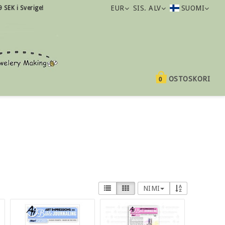
EUR
SIS. ALV
SUOMI
9 SEK i Sverige!
OSTOSKORI
0
NIMI