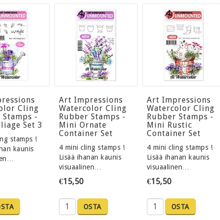
pressions
Art Impressions
Art Impressions
olor Cling
Watercolor Cling
Watercolor Cling
 Stamps -
Rubber Stamps -
Rubber Stamps -
liage Set 3
Mini Ornate
Mini Rustic
Container Set
Container Set
ling stamps !
4 mini cling stamps !
4 mini cling stamps !
anan kaunis
Lisää ihanan kaunis
Lisää ihanan kaunis
nen…
visuaalinen…
visuaalinen…
€15,50
€15,50
OSTA
OSTA
OSTA