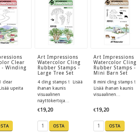
pressions
Art Impressions
Art Impressions
olor Clear
Watercolor Cling
Watercolor Cling
 - Winding
Rubber Stamps -
Rubber Stamps -
Large Tree Set
Mini Barn Set
1 clear
4 cling stamps ! Lisää
8 mini cling stamps !
Lisää upeita
ihanan kaunis
Lisää ihanan kaunis
visuaalinen
visuaalinen…
näyttökertoja…
€19,20
€19,20
OSTA
OSTA
OSTA