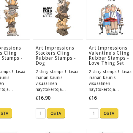
pressions
Art Impressions
Art Impressions
s Cling
Stackers Cling
Valentine's Cling
 Stamps -
Rubber Stamps -
Rubber Stamps -
Dog
Love Thing Set
stamps ! Lisää
2 cling stamps ! Lisää
2 cling stamps ! Lisää
aunis
ihanan kaunis
ihanan kaunis
nen
visuaalinen
visuaalinen
rtoja…
näyttökertoja…
näyttökertoja…
€16,90
€16
OSTA
OSTA
OSTA