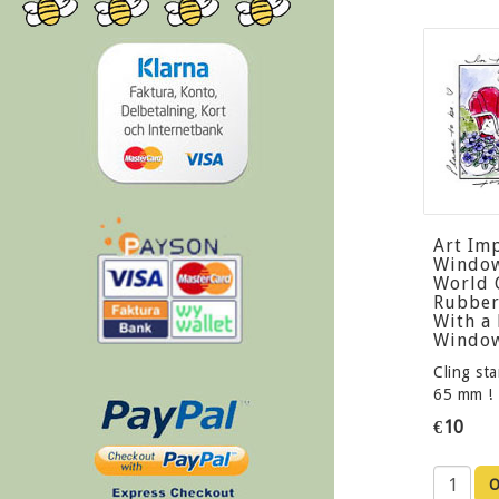
Art Im
Window
World 
Rubber
With a
Windo
Cling st
65 mm !
€10