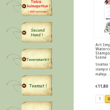
Art Im
Waterc
Stamps
Scene
Sisältää 
stamps! 
malleja…
€11,80