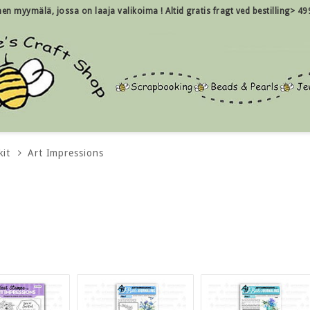
inen myymälä, jossa on laaja valikoima !
Altid gratis fragt ved bestilling> 49
kit
Art Impressions