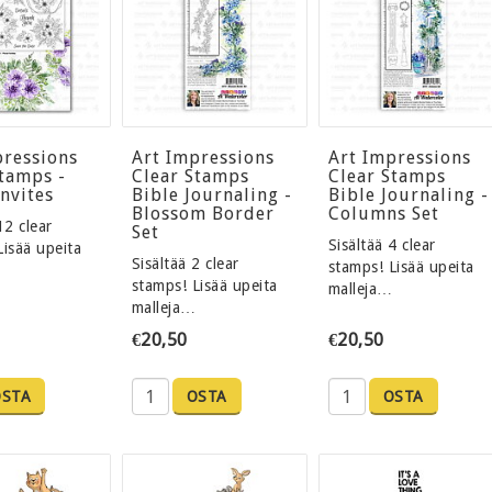
pressions
Art Impressions
Art Impressions
Stamps -
Clear Stamps
Clear Stamps
Invites
Bible Journaling -
Bible Journaling -
Blossom Border
Columns Set
12 clear
Set
Sisältää 4 clear
Lisää upeita
Sisältää 2 clear
stamps! Lisää upeita
stamps! Lisää upeita
malleja…
malleja…
€20,50
€20,50
OSTA
OSTA
OSTA