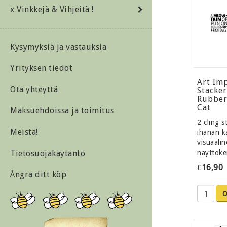
x Vinkkejä & Vihjeitä !
Kysymyksiä ja vastauksia
Yrityksen tiedot
Art Im
Ota yhteyttä
Stacker
Rubber
Cat
Maksuehdoissa ja toimitus
2 cling 
Meistä!
ihanan k
visuaali
Tietosuojakäytäntö
näyttöke
€16,90
Ångra ditt köp