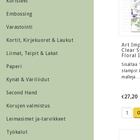
Koristeet
Embossing
Varastointi
Kortit, Kirjekuoret & Laukut
Art Im
Clear 
Liimat, Teipit & Lakat
Floral 
Sisältää 
Paperi
stamps! 
malleja…
Kynät & Väriliidut
Second Hand
€27,20
Korujen valmistus
Leimasimet ja-tarvikkeet
Työkalut