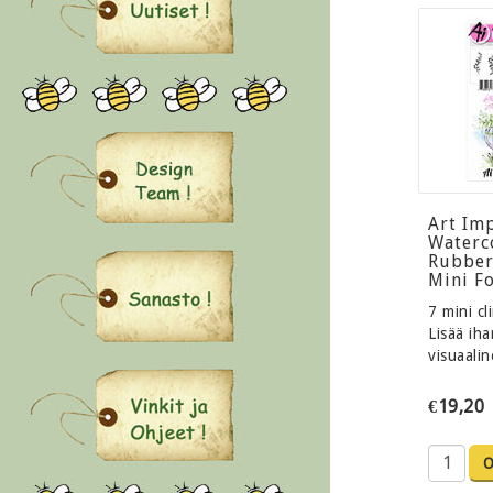
Art Im
Waterc
Rubber
Mini Fo
7 mini c
Lisää ih
visuaali
€19,20