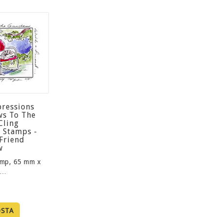
pressions
s To The
Cling
 Stamps -
 Friend
w
amp, 65 mm x
 …
OSTA