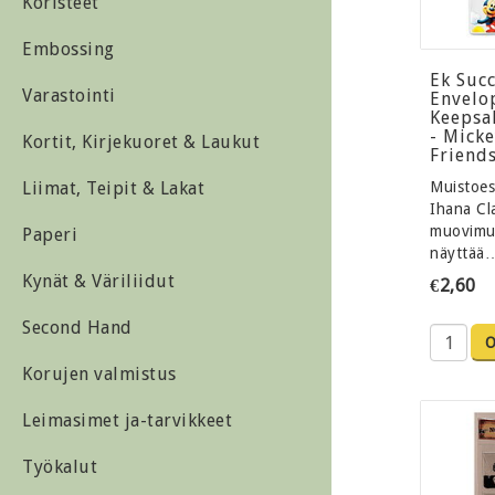
Koristeet
Embossing
Ek Suc
Varastointi
Envelo
Keepsa
- Mick
Kortit, Kirjekuoret & Laukut
Friend
Liimat, Teipit & Lakat
Muistoesi
Ihana Cl
muovimui
Paperi
näyttää
Kynät & Väriliidut
€2,60
Second Hand
Korujen valmistus
Leimasimet ja-tarvikkeet
Työkalut