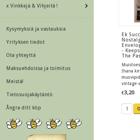
x Vinkkejä & Vihjeitä !
Kysymyksiä ja vastauksia
Ek Suc
Nostal
Yrityksen tiedot
Envelo
- Keeps
Ota yhteyttä
The Pa
Muistoesi
Maksuehdoissa ja toimitus
Ihana ki
muovipidi
Meistä!
vintage-a
€3,20
Tietosuojakäytäntö
Ångra ditt köp