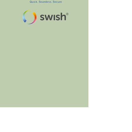
BumbleBee's Craft Shop
Jacob Brattsväg 11