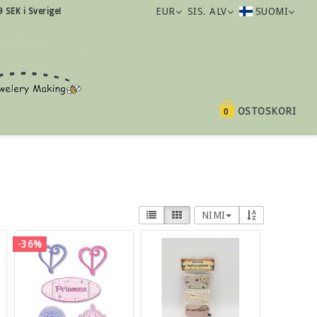
EUR
SIS. ALV
SUOMI
9 SEK i Sverige!
OSTOSKORI
0
NIMI
-36%