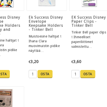
cess Disney
Ek Success Disney
EK Success Disney
pe
Envelope
Paper Clips -
ke Holders
Keepsake Holders
Tinker Bell
ey and
- Tinker Bell
Tinker Bell paper clips
s
Muistoesine haltijat !
! Ihmeelliset
ne haltijat !
Ihana Clara
paperiliittimet
ara
muovimuistin pidike
valmistettu…
stin pidike
näyttää…
…
€3,20
€3,60
OSTA
OSTA
OSTA