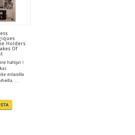
cess
giques
pe Holders
akes Of
st
ne haltijat !
rkas
ke erilaisilla
iheilla. …
OSTA