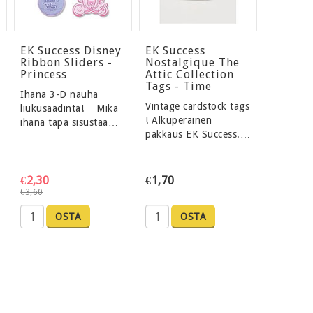
EK Success Disney
EK Success
Ribbon Sliders -
Nostalgique The
Princess
Attic Collection
Tags - Time
Ihana 3-D nauha
Vintage cardstock tags
liukusäädintä! Mikä
! Alkuperäinen
ihana tapa sisustaa…
pakkaus EK Success.…
€2,30
€1,70
€3,60
OSTA
OSTA