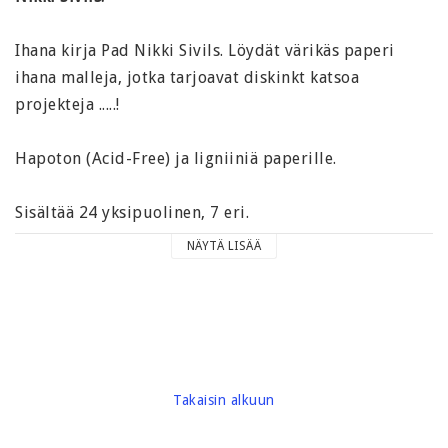
Ihana kirja Pad Nikki Sivils. Löydät värikäs paperi
ihana malleja, jotka tarjoavat diskinkt katsoa
projekteja .....!
Hapoton (Acid-Free) ja ligniiniä paperille.
Sisältää 24 yksipuolinen, 7 eri.
NÄYTÄ LISÄÄ
6 "x 6" (15,3 x 15,3 cm)
Carton paino noin 102 grammaa
Merkki: Nikki Sivils
Takaisin alkuun