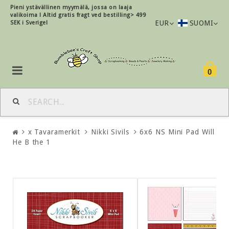
Pieni ystävällinen myymälä, jossa on laaja
valikoima !
Altid gratis fragt ved bestilling> 499
EUR
SUOMI
SEK i Sverige!
0
x Tavaramerkit
Nikki Sivils
6x6 NS Mini Pad Will
He B the 1