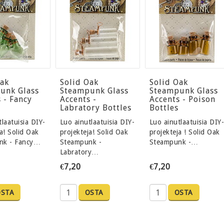
Oak
Solid Oak
Solid Oak
unk Glass
Steampunk Glass
Steampunk Glass
 - Fancy
Accents -
Accents - Poison
Labratory Bottles
Bottles
laatuisia DIY-
Luo ainutlaatuisia DIY-
Luo ainutlaatuisia DIY
a! Solid Oak
projekteja! Solid Oak
projekteja ! Solid Oak
nk - Fancy…
Steampunk -
Steampunk -…
Labratory…
€7,20
€7,20
OSTA
OSTA
OSTA