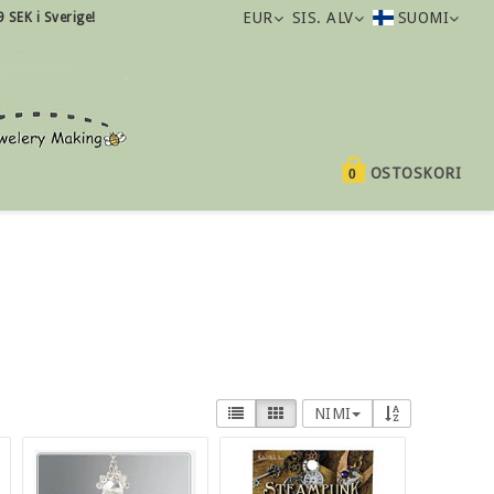
EUR
SIS. ALV
SUOMI
9 SEK i Sverige!
OSTOSKORI
0
NIMI