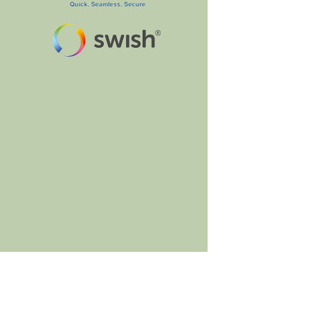
BumbleBee's Craft Shop
Jacob Brattsväg 11