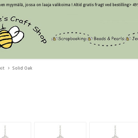
inen myymälä, jossa on laaja valikoima !
Altid gratis fragt ved bestilling> 49
kit
Solid Oak