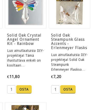
Solid Oak Crystal
Solid Oak
Angel Ornament
Steampunk Glass
Kit - Rainbow
Accents -
Erlenmeyer Flasks
Luo ainutlaatuisia DIY-
-
Luo ainutlaatuisia DIY-
projekteja! Tämä
projekteja! Solid Oak
ihastuttava enkeli on
Steampunk
kooltaan…
Erlenmeyer Flaskso…
€11,80
€7,20
OSTA
OSTA