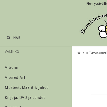
Pieni ystäväll
HAE
VALIKKO
x Tavaramer
Albumi
Altered Art
Musteet, Maalit & Jahue
Kirjoja, DVD ja Lehdet