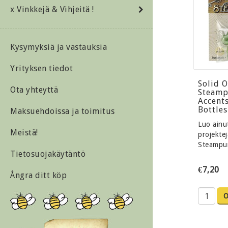
x Vinkkejä & Vihjeitä !
Kysymyksiä ja vastauksia
Yrityksen tiedot
Solid 
Ota yhteyttä
Steamp
Accents
Bottles
Maksuehdoissa ja toimitus
Luo ainut
Meistä!
projektej
Steampu
Tietosuojakäytäntö
€7,20
Ångra ditt köp