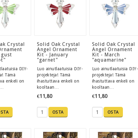
ak Crystal
Solid Oak Crystal
Solid Oak Crystal
Ornament
Angel Ornament
Angel Ornament
ugust
Kit - January
Kit - March
ot"
"garnet"
"aquamarine"
laatuisia DIY-
Luo ainutlaatuisia DIY-
Luo ainutlaatuisia DIY
ja! Tämä
projekteja! Tämä
projekteja! Tämä
va enkeli on
ihastuttava enkeli on
ihastuttava enkeli on
n…
kooltaan…
kooltaan…
€11,80
€11,80
OSTA
OSTA
OSTA