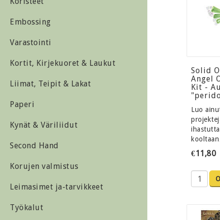
Koristeet
Embossing
Varastointi
Kortit, Kirjekuoret & Laukut
Solid O
Angel 
Liimat, Teipit & Lakat
Kit - A
"perid
Paperi
Luo ainut
projekte
Kynät & Väriliidut
ihastutta
kooltaa
Second Hand
€11,80
Korujen valmistus
Leimasimet ja-tarvikkeet
Työkalut