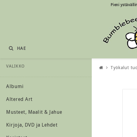
Pieni ystäväll
HAE
VALIKKO
Työkalut tu
Albumi
Altered Art
Musteet, Maalit & Jahue
Kirjoja, DVD ja Lehdet