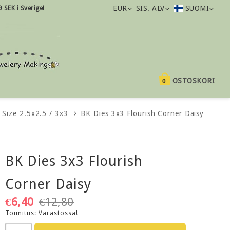
EUR
SIS. ALV
SUOMI
9 SEK i Sverige!
OSTOSKORI
0
 Size 2.5x2.5 / 3x3
BK Dies 3x3 Flourish Corner Daisy
BK Dies 3x3 Flourish
Corner Daisy
€6,40
€12,80
Toimitus:
Varastossa!