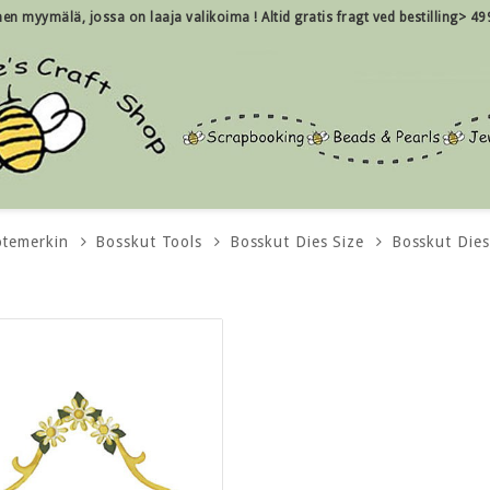
inen myymälä, jossa on laaja valikoima !
Altid gratis fragt ved bestilling> 49
otemerkin
Bosskut Tools
Bosskut Dies Size
Bosskut Dies