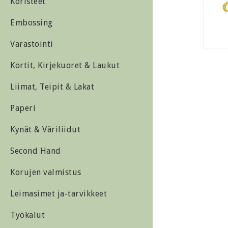
Koristeet
Embossing
Varastointi
Kortit, Kirjekuoret & Laukut
Liimat, Teipit & Lakat
Paperi
Kynät & Väriliidut
Second Hand
Korujen valmistus
Leimasimet ja-tarvikkeet
Työkalut