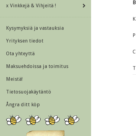
B
x Vinkkejä & Vihjeitä !
K
Kysymyksiä ja vastauksia
P
Yrityksen tiedot
C
Ota yhteyttä
Maksuehdoissa ja toimitus
T
Meistä!
Tietosuojakäytäntö
Ångra ditt köp