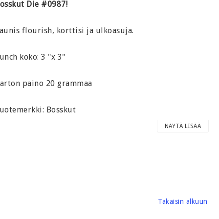
osskut Die #0987!
aunis flourish, korttisi ja ulkoasuja.
unch koko: 3 "x 3"
arton paino 20 grammaa
uotemerkki: Bosskut
NÄYTÄ LISÄÄ
Takaisin alkuun