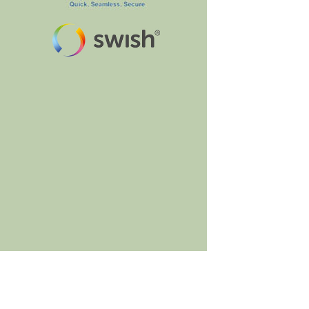
BumbleBee's Craft Shop
Jacob Brattsväg 11