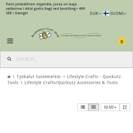
Pieni ystävällinen myymälä, jossa on laaja
valikoima !
Altid gratis fragt ved bestilling> 499
EUR
SUOMI
SEK i Sverige!
0
Työkalut tuotemerkin
Lifestyle Crafts - Quickutz
Tools
Lifestyle Crafts/Quickutz Accessories & Tools
NIMI