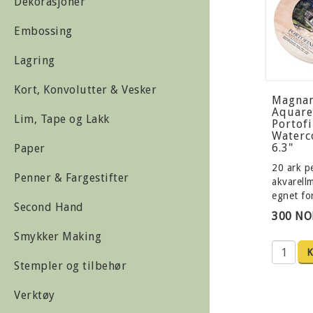
Dekorasjoner
Embossing
Lagring
Kort, Konvolutter & Vesker
Magna
Aquare
Lim, Tape og Lakk
Portof
Waterc
6.3"
Paper
20 ark pe
Penner & Fargestifter
akvarell
egnet fo
Second Hand
300 NO
Smykker Making
K
Stempler og tilbehør
Verktøy