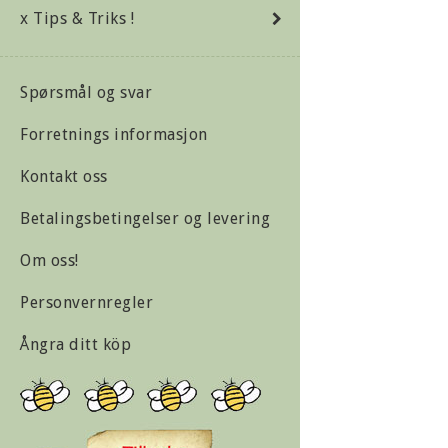
x Tips & Triks !
Spørsmål og svar
Forretnings informasjon
Kontakt oss
Betalingsbetingelser og levering
Om oss!
Personvernregler
Ångra ditt köp