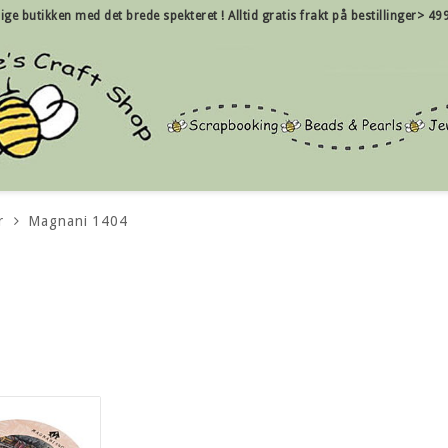
nlige butikken med det brede spekteret !
Alltid gratis frakt på bestillinger> 49
r
Magnani 1404