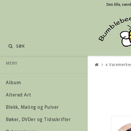
Den lille, ven
SØK
MENY
x Varemerke
Album
Altered Art
Blekk, Maling og Pulver
Bøker, DVDer og Tidsskrifter