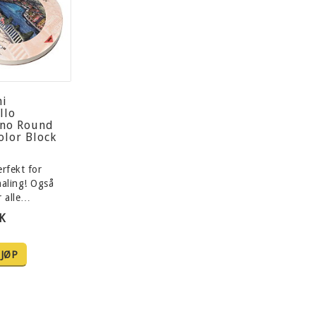
ni
llo
ino Round
olor Block
rfekt for
maling! Også
r alle…
K
JØP