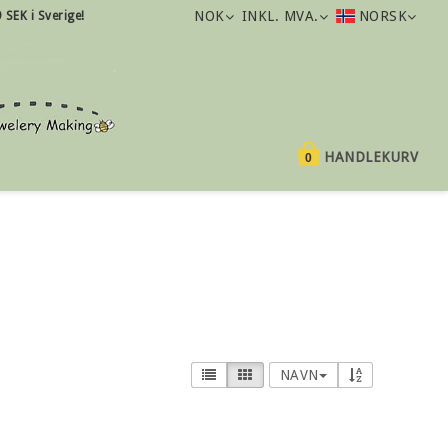
NOK
INKL. MVA.
NORSK
9 SEK i Sverige!
HANDLEKURV
0
NAVN