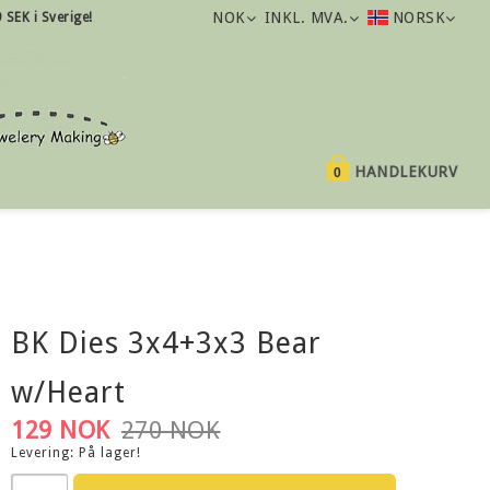
NOK
INKL. MVA.
NORSK
9 SEK i Sverige!
HANDLEKURV
0
BK Dies 3x4+3x3 Bear
w/Heart
129 NOK
270 NOK
Levering:
På lager!