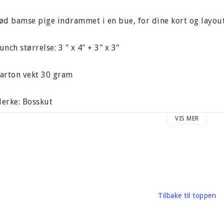
ød bamse pige indrammet i en bue, for dine kort og layout
unch størrelse: 3 " x 4" + 3" x 3"
arton vekt 30 gram
erke: Bosskut
VIS MER
Tilbake til toppen