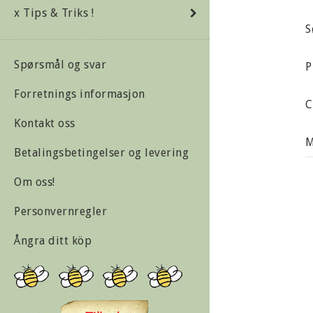
x Tips & Triks !
S
Spørsmål og svar
P
Forretnings informasjon
C
Kontakt oss
M
Betalingsbetingelser og levering
Om oss!
Personvernregler
Ångra ditt köp