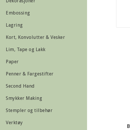
Dekorasjoner
Embossing
Lagring
Kort, Konvolutter & Vesker
Lim, Tape og Lakk
Paper
Penner & Fargestifter
Second Hand
Smykker Making
Stempler og tilbehør
Verktøy
B