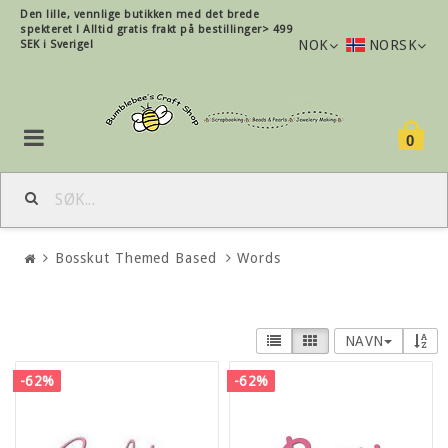
Den lille, vennlige butikken med det brede
spekteret !
Alltid gratis frakt på bestillinger> 499
NOK
NORSK
SEK i Sverige!
0
Bosskut Themed Based
Words
NAVN
-62%
-62%