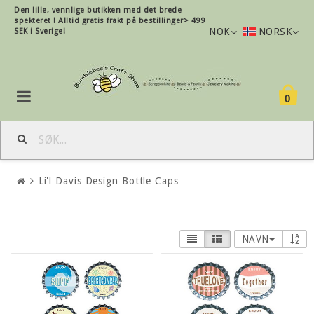
Den lille, vennlige butikken med det brede
spekteret !
Alltid gratis frakt på bestillinger> 499
NOK
NORSK
SEK i Sverige!
0
Li'l Davis Design Bottle Caps
NAVN