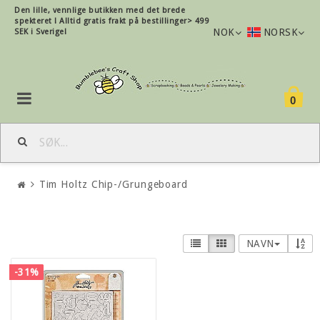
Den lille, vennlige butikken med det brede
spekteret !
Alltid gratis frakt på bestillinger> 499
NOK
NORSK
SEK i Sverige!
0
Tim Holtz Chip-/Grungeboard
NAVN
-31%