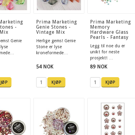
Marketing
Prima Marketing
Prima Marketing
tones -
Genie Stones -
Memory
 Mix
Vintage Mix
Hardware Glass
Pearls - Fantasy
gems! Genie
Herlige gems! Genie
Legg til noe du er
 lyse
Stone er lyse
unikt for neste
rmede…
kroneformede…
prosjekt! …
54 NOK
89 NOK
JØP
KJØP
KJØP