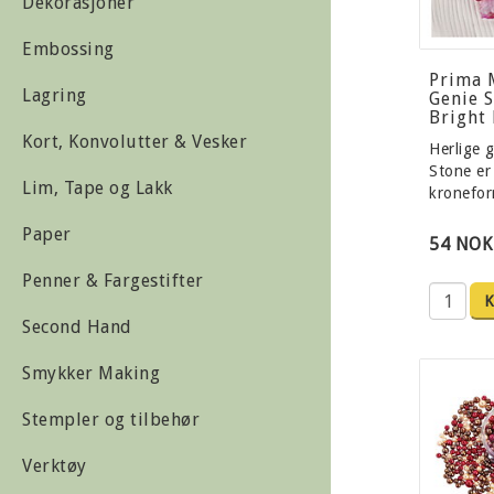
Dekorasjoner
Embossing
Prima 
Lagring
Genie S
Bright
Kort, Konvolutter & Vesker
Herlige 
Stone er
Lim, Tape og Lakk
kronefo
Paper
54 NOK
Penner & Fargestifter
K
Second Hand
Smykker Making
Stempler og tilbehør
Verktøy