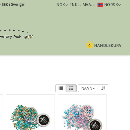
NOK
INKL. MVA.
NORSK
9 SEK i Sverige!
HANDLEKURV
0
NAVN