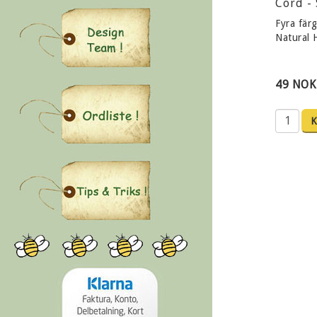
Cord -
Fyra färg
Natural
49 NOK
K