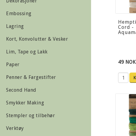
Dekorasjoner
Embossing
Hempt
Lagring
Cord -
Aquam
Kort, Konvolutter & Vesker
Lim, Tape og Lakk
49 NOK
Paper
Penner & Fargestifter
K
Second Hand
Smykker Making
Stempler og tilbehør
Verktøy