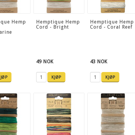
ique Hemp
Hemptique Hemp
Hemptique Hemp
Cord - Bright
Cord - Coral Reef
arine
49 NOK
43 NOK
JØP
KJØP
KJØP