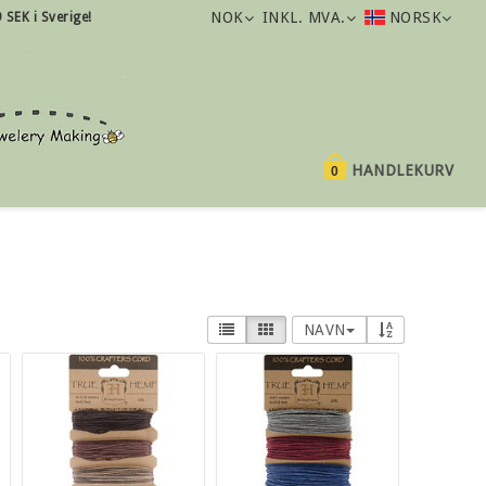
NOK
INKL. MVA.
NORSK
9 SEK i Sverige!
HANDLEKURV
0
NAVN