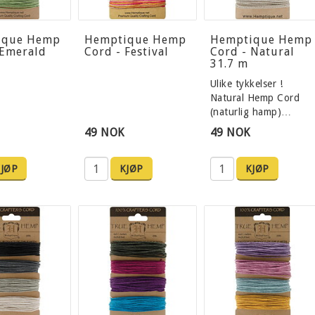
ique Hemp
Hemptique Hemp
Hemptique Hemp
 Emerald
Cord - Festival
Cord - Natural
31.7 m
Ulike tykkelser !
Natural Hemp Cord
(naturlig hamp)…
49 NOK
49 NOK
JØP
KJØP
KJØP