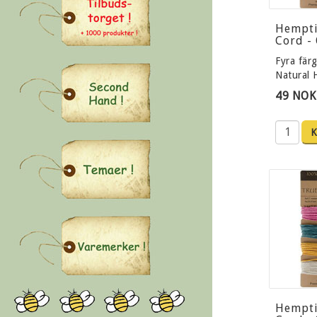
Hempt
Cord -
Fyra färg
Natural
49 NOK
K
Hempt