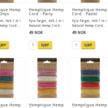
ique Hemp
Hemptique Hemp
Hemptique Hemp
 Onyx
Cord - Party
Cord - Pastel
er, 4x9.1 m !
Fyra färger, 4x9.1 m !
Fyra färger, 4x9.1 m !
 Hemp Cord…
Natural Hemp Cord…
Natural Hemp Cord…
49 NOK
49 NOK
JØP
KJØP
KJØP
ique Hemp
Hemptique Hemp
Hemptique Hemp