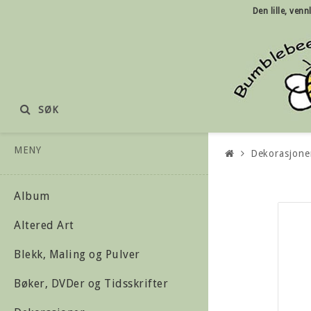
Den lille, ven
SØK
MENY
Dekorasjone
Album
Altered Art
Blekk, Maling og Pulver
Bøker, DVDer og Tidsskrifter