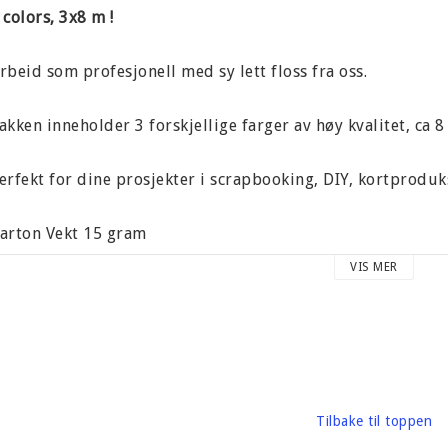
 colors, 3x8 m !
rbeid som profesjonell med sy lett floss fra oss.
akken inneholder 3 forskjellige farger av høy kvalitet, ca 8
erfekt for dine prosjekter i scrapbooking, DIY, kortproduk
arton Vekt 15 gram
VIS MER
erke: We are Memory Keepers
Tilbake til toppen