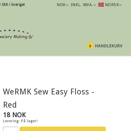
NOK
INKL. MVA.
NORSK
9 SEK i Sverige!
HANDLEKURV
0
WeRMK Sew Easy Floss -
Red
18 NOK
Levering:
På lager!