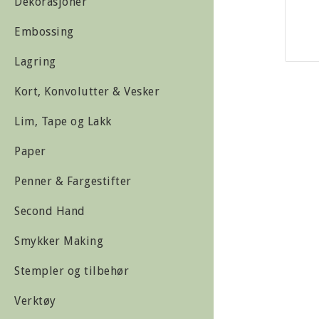
Dekorasjoner
Embossing
Lagring
Kort, Konvolutter & Vesker
Lim, Tape og Lakk
Paper
Penner & Fargestifter
Second Hand
Smykker Making
Stempler og tilbehør
Verktøy