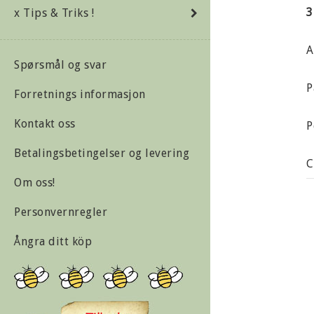
3
x Tips & Triks !
A
Spørsmål og svar
P
Forretnings informasjon
Kontakt oss
P
Betalingsbetingelser og levering
C
Om oss!
M
Personvernregler
Ångra ditt köp