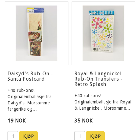
Daisyd's Rub-On -
Royal & Langnickel
Santa Postcard
Rub-On Transfers -
Retro Splash
+40 rub-ons!
+40 rub-ons!
Originalemballasje fra
Originalemballasje fra Royal
Daisyd's. Morsomme,
& Langnickel. Morsomme…
fargerike og…
19 NOK
35 NOK
KJØP
KJØP