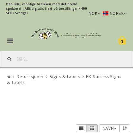
Den lille, vennlige butikken med det brede
spekteret !
Alltid gratis frakt på bestillinger> 499
NOK
NORSK
SEK i Sverige!
0
Dekorasjoner
Signs & Labels
EK Success Signs
& Labels
NAVN