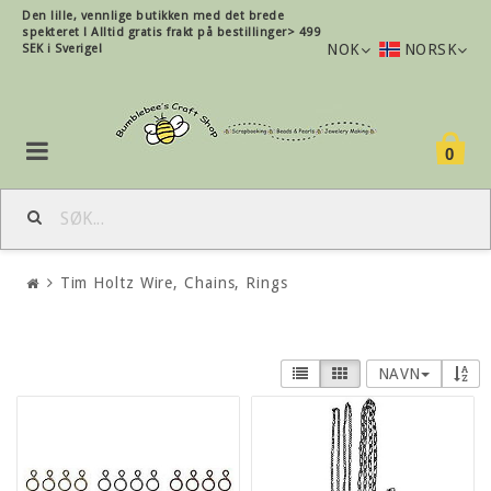
Den lille, vennlige butikken med det brede
spekteret !
Alltid gratis frakt på bestillinger> 499
NOK
NORSK
SEK i Sverige!
0
Tim Holtz Wire, Chains, Rings
NAVN