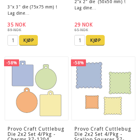
2"x 2" die (50x50 mm) !
3"x 3" die (75x75 mm) !
Lag dine…
Lag dine…
35 NOK
29 NOK
89 NOK
65 NOK
KJØP
KJØP
-58%
-58%
Provo Craft Cuttlebug
Provo Craft Cuttlebug
Die 2x2 Set 4/Pkg -
Die 2x2 Set 4/Pkg -
Charms 37-1204
Scallop Squares 37-