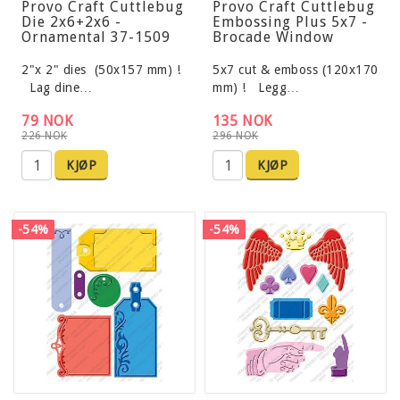
Provo Craft Cuttlebug
Provo Craft Cuttlebug
Die 2x6+2x6 -
Embossing Plus 5x7 -
Ornamental 37-1509
Brocade Window
2"x 2" dies (50x157 mm) !
5x7 cut & emboss (120x170
Lag dine…
mm) ! Legg…
79 NOK
135 NOK
226 NOK
296 NOK
KJØP
KJØP
-54%
-54%