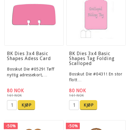
BK Dies 3x4 Basic
BK Dies 3x4 Basic
Shapes Adess Card
Shapes Tag Folding
Scalloped
Bosskut Die #0529! Tøff
Bosskut Die #0431! En stor
nyttig adressekort,…
flott…
80 NOK
80 NOK
161 NOK
161 NOK
KJØP
KJØP
-50%
-50%