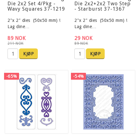
Die 2x2 Set 4/Pkg -
Die 2x2+2x2 Two Step
Wavy Squares 37-1219
- Starburst 37-1367
2"x 2" dies (50x50 mm) !
2"x 2" dies (50x50 mm) !
Lag dine…
Lag dine…
89 NOK
29 NOK
211 NOK
89 NOK
KJØP
KJØP
-65%
-54%