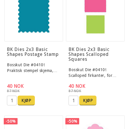
BK Dies 2x3 Basic
BK Dies 2x3 Basic
Shapes Postage Stamp
Shapes Scalloped
Squares
Bosskut Die #0410!
Bosskut Die #0410!
Praktisk stempel skjema,…
Scalloped firkanter, for…
40 NOK
40 NOK
87 NOK
87 NOK
KJØP
KJØP
-50%
-50%