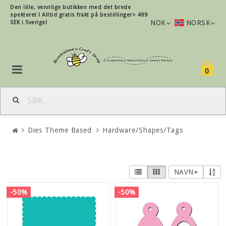
Den lille, vennlige butikken med det brede
spekteret !
Alltid gratis frakt på bestillinger> 499
NOK
NORSK
SEK i Sverige!
0
Dies Theme Based
Hardware/Shapes/Tags
NAVN
-50%
-50%