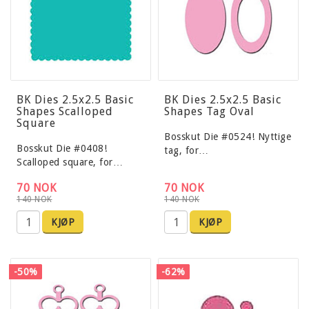
BK Dies 2.5x2.5 Basic
BK Dies 2.5x2.5 Basic
Shapes Scalloped
Shapes Tag Oval
Square
Bosskut Die #0524! Nyttige
Bosskut Die #0408!
tag, for…
Scalloped square, for…
70 NOK
70 NOK
140 NOK
140 NOK
KJØP
KJØP
-50%
-62%