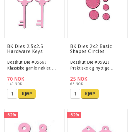
BK Dies 2.5x2.5
BK Dies 2x2 Basic
Hardware Keys
Shapes Circles
Bosskut Die #0566!
Bosskut Die #0592!
Klassiske gamle nøkler,…
Praktiske og nyttige…
70 NOK
25 NOK
140 NOK
65 NOK
KJØP
KJØP
-62%
-62%