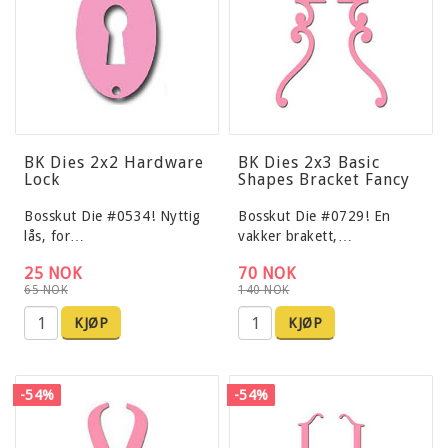
BK Dies 2x2 Hardware
BK Dies 2x3 Basic
Lock
Shapes Bracket Fancy
Bosskut Die #0534! Nyttig
Bosskut Die #0729! En
lås, for…
vakker brakett,…
25 NOK
70 NOK
65 NOK
140 NOK
KJØP
KJØP
-54%
-54%