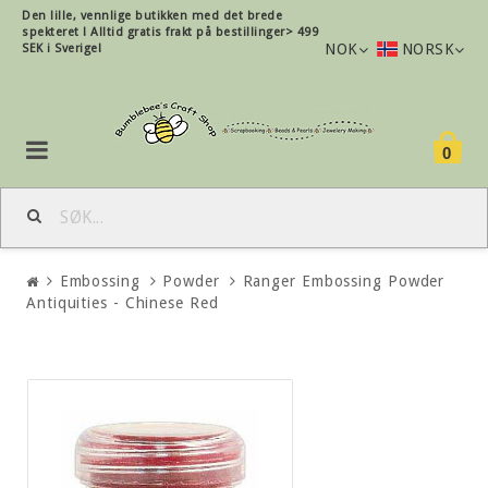
Den lille, vennlige butikken med det brede
spekteret !
Alltid gratis frakt på bestillinger> 499
NOK
NORSK
SEK i Sverige!
0
Embossing
Powder
Ranger Embossing Powder
Antiquities - Chinese Red