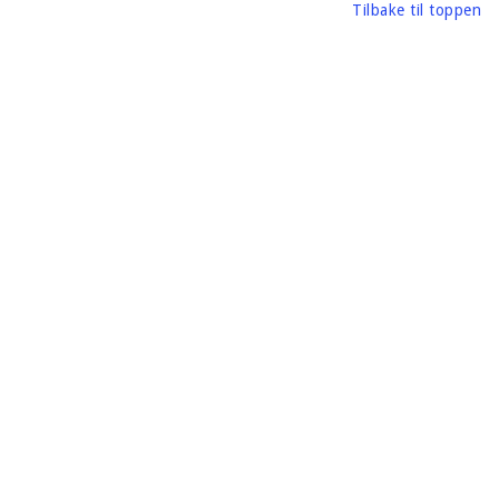
Tilbake til toppen