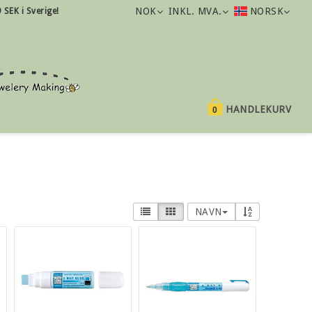
NOK
INKL. MVA.
NORSK
9 SEK i Sverige!
HANDLEKURV
0
NAVN