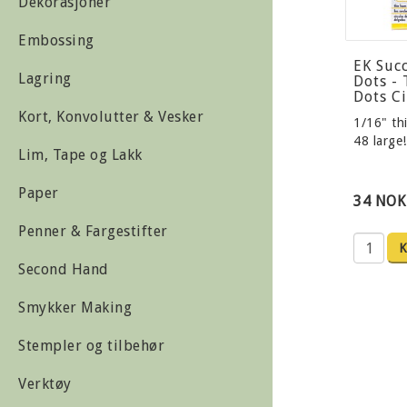
Dekorasjoner
Embossing
EK Suc
Lagring
Dots -
Dots Ci
Kort, Konvolutter & Vesker
1/16" thi
48 large
Lim, Tape og Lakk
Paper
34 NOK
Penner & Fargestifter
K
Second Hand
Smykker Making
Stempler og tilbehør
Verktøy