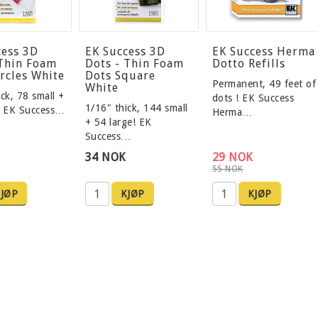
cess 3D
EK Success 3D
EK Success Herma
 Thin Foam
Dots - Thin Foam
Dotto Refills
rcles White
Dots Square
Permanent, 49 feet of
White
ck, 78 small +
dots ! EK Success
1/16" thick, 144 small
! EK Success…
Herma…
+ 54 large! EK
Success…
34 NOK
29 NOK
55 NOK
JØP
KJØP
KJØP