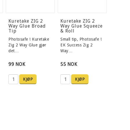
Kuretake ZIG 2
Kuretake ZIG 2
Way Glue Broad
Way Glue Squeeze
Tip
& Roll
Photosafe ! Kuretake
Small tip, Photosafe !
Zig 2 Way Glue gjør
EK Success Zig 2
det…
Way…
99 NOK
55 NOK
KJØP
KJØP