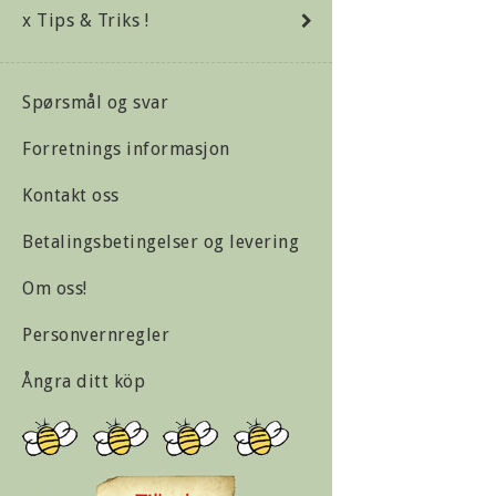
x Tips & Triks !
Spørsmål og svar
Forretnings informasjon
Kontakt oss
Betalingsbetingelser og levering
Om oss!
Personvernregler
Ångra ditt köp