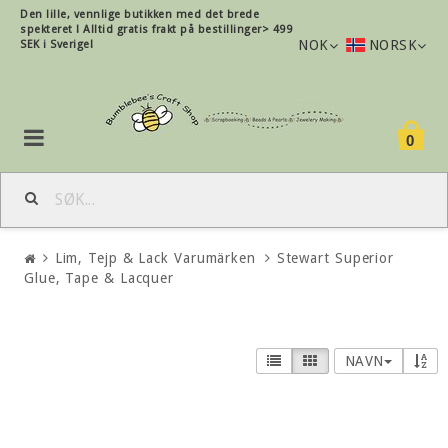
Den lille, vennlige butikken med det brede
spekteret !
Alltid gratis frakt på bestillinger> 499
NOK
NORSK
SEK i Sverige!
0
Lim, Tejp & Lack Varumärken
Stewart Superior
Glue, Tape & Lacquer
NAVN