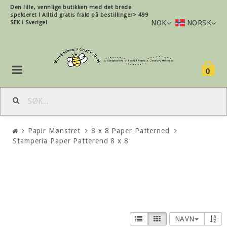
Den lille, vennlige butikken med det brede
spekteret !
Alltid gratis frakt på bestillinger> 499
NOK
NORSK
SEK i Sverige!
0
Papir Mønstret
8 x 8 Paper Patterned
Stamperia Paper Patterend 8 x 8
NAVN