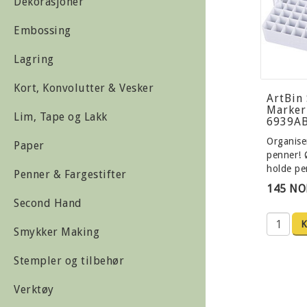
Dekorasjoner
Embossing
Lagring
Kort, Konvolutter & Vesker
ArtBin
Marker
Lim, Tape og Lakk
6939A
Organise
Paper
penner! 
holde p
Penner & Fargestifter
145 NO
Second Hand
K
Smykker Making
Stempler og tilbehør
Verktøy