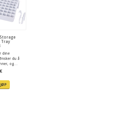
 Storage
 Tray
B
r dine
Ønsker du å
enner, og…
K
JØP