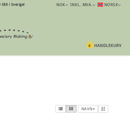
NOK
INKL. MVA.
NORSK
9 SEK i Sverige!
HANDLEKURV
0
NAVN