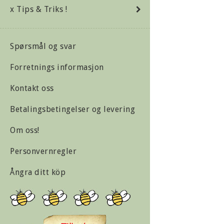
x Tips & Triks !
Spørsmål og svar
Forretnings informasjon
Kontakt oss
Betalingsbetingelser og levering
Om oss!
Personvernregler
Ångra ditt köp