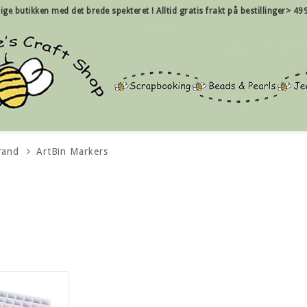
nlige butikken med det brede spekteret !
Alltid gratis frakt på bestillinger> 49
rand
ArtBin Markers