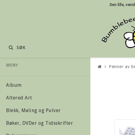
Den lille, ven
SØK
MENY
Penner av b
Album
Altered Art
Blekk, Maling og Pulver
Bøker, DVDer og Tidsskrifter