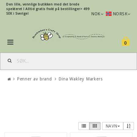
Den lille, vennlige butikken med det brede
spekteret !
Alltid gratis frakt på bestillinger> 499
NOK
NORSK
SEK i Sverige!
0
Penner av brand
Dina Wakley Markers
NAVN