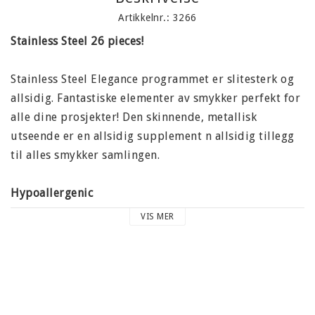
Artikkelnr.: 3266
Stainless Steel 26 pieces!
Stainless Steel Elegance programmet er slitesterk og
allsidig. Fantastiske elementer av smykker perfekt for
alle dine prosjekter! Den skinnende, metallisk
utseende er en allsidig supplement n allsidig tillegg
til alles smykker samlingen.
Hypoallergenic
Mange mennesker har allergi mot nikkel som finnes i
VIS MER
ulike mengder i de vanligste metaller som brukes i
smykker for å gjøre dem vanskeligere. Imidlertid ikke
rustfritt stål, andre legeringer fordi det er en
naturlig hardt metall. Faktisk, er rustfritt stål, en av
de mest biologisk kompatible metaller. Rustfritt stål