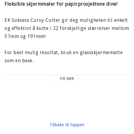
Fleksible skjermmaler for papirprosjektene dine!
EK Suksess Curvy Cutter gir deg muligheten til enkelt
og effektivt å kutte i 22 forskjellige størrelser mellom
57mm og 191mm!
For best mulig resultat, bruk en glassskjermematte
som en base.
Når du kutter flere størrelser samtidig, starter du
VIS MER
alltid med den minste størrelsen først, og deretter
større størrelser. Nærmere instruksjoner er
tilgjengelig på baksiden av pakken.
MERK!
Dette produktet brukes sammen med Curvy
Cutting Tool, som selges separat.
Tilbake til toppen