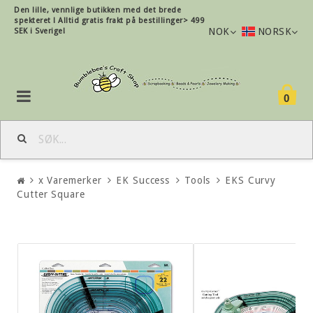
Den lille, vennlige butikken med det brede
spekteret !
Alltid gratis frakt på bestillinger> 499
NOK
NORSK
SEK i Sverige!
0
x Varemerker
EK Success
Tools
EKS Curvy
Cutter Square