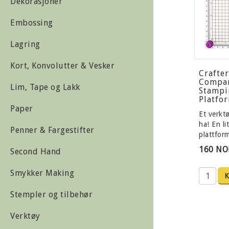
Dekorasjoner
Embossing
Lagring
Kort, Konvolutter & Vesker
Crafter
Compan
Lim, Tape og Lakk
Stampi
Platfo
Paper
Et verkt
ha! En li
Penner & Fargestifter
plattfo
160 NO
Second Hand
Smykker Making
K
Stempler og tilbehør
Verktøy