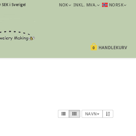
NOK
INKL. MVA.
NORSK
9 SEK i Sverige!
HANDLEKURV
0
NAVN