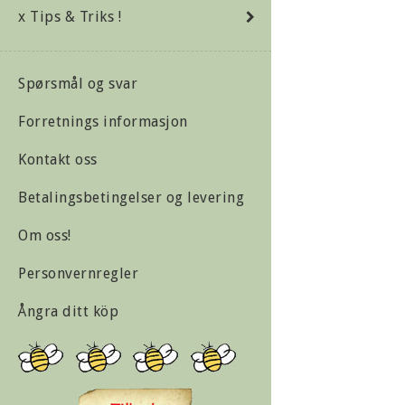
x Tips & Triks !
Spørsmål og svar
Forretnings informasjon
Kontakt oss
Betalingsbetingelser og levering
Om oss!
Personvernregler
Ångra ditt köp