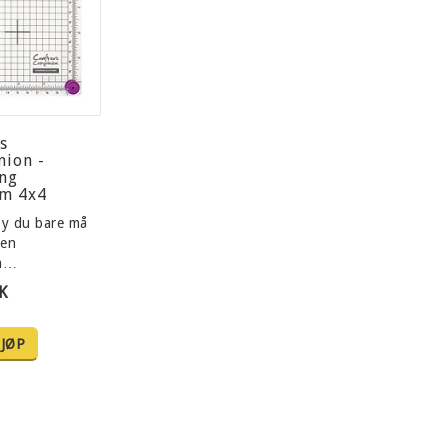
s
ion -
ng
rm 4x4
øy du bare må
ten
rm…
K
JØP