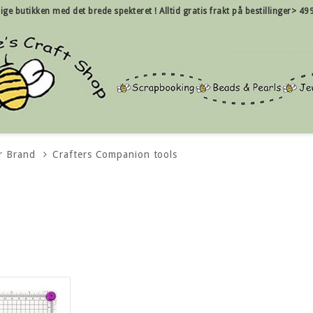
nlige butikken med det brede spekteret !
Alltid gratis frakt på bestillinger> 49
r Brand
Crafters Companion tools