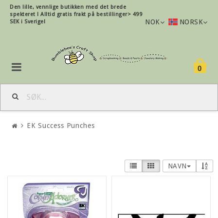
Den lille, vennlige butikken med det brede
spekteret !
Alltid gratis frakt på bestillinger> 499
NOK
NORSK
SEK i Sverige!
0
EK Success Punches
NAVN