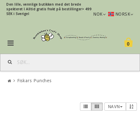
Den lille, vennlige butikken med det brede
spekteret !
Alltid gratis frakt på bestillinger> 499
NOK
NORSK
SEK i Sverige!
0
Fiskars Punches
NAVN